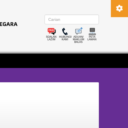
SOALAN
HUBUNGI
ADUAN/
PETA
LAZIM
KAMI
MAKLUM
LAMAN
BALAS