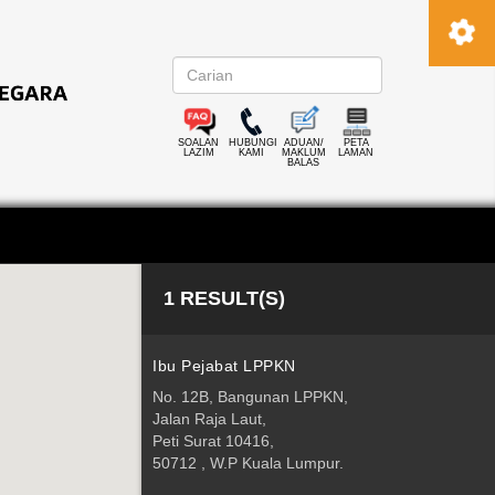
SOALAN
HUBUNGI
ADUAN/
PETA
LAZIM
KAMI
MAKLUM
LAMAN
BALAS
1 RESULT(S)
Ibu Pejabat LPPKN
No. 12B, Bangunan LPPKN,
Jalan Raja Laut,
Peti Surat 10416,
50712 , W.P Kuala Lumpur.