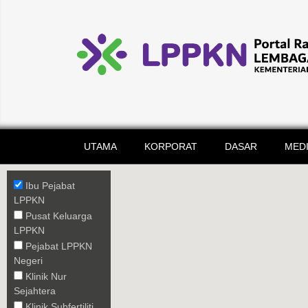
UTAMA
KORPORAT
DASAR
MED
Ibu Pejabat
LPPKN
Pusat Keluarga
LPPKN
Pejabat LPPKN
Negeri
Klinik Nur
Sejahtera
Klinik Subfertiliti