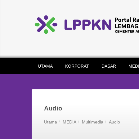
UTAMA
KORPORAT
DASAR
MED
Audio
Utama
MEDIA
Multimedia
Audio