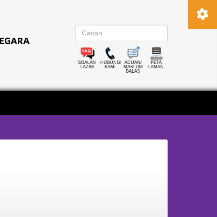
SOALAN
HUBUNGI
ADUAN/
PETA
LAZIM
KAMI
MAKLUM
LAMAN
BALAS