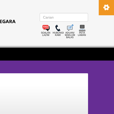
SOALAN
HUBUNGI
ADUAN/
PETA
LAZIM
KAMI
MAKLUM
LAMAN
BALAS