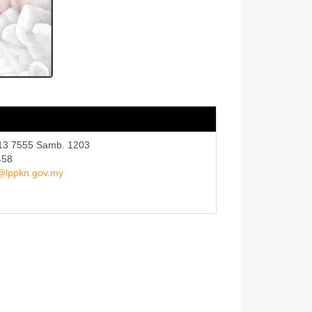
13 7555 Samb. 1203
458
lppkn.gov.my