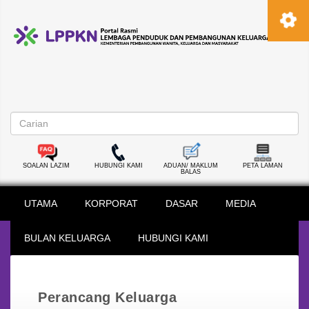
SOALAN LAZIM
HUBUNGI KAMI
ADUAN/ MAKLUM
PETA LAMAN
BALAS
UTAMA
KORPORAT
DASAR
MEDIA
BULAN KELUARGA
HUBUNGI KAMI
Perancang Keluarga