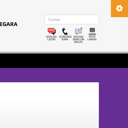
SOALAN
HUBUNGI
ADUAN/
PETA
LAZIM
KAMI
MAKLUM
LAMAN
BALAS