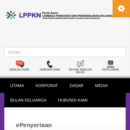
SOALAN LAZIM
HUBUNGI KAMI
ADUAN/ MAKLUM
PETA LAMAN
BALAS
UTAMA
KORPORAT
DASAR
MEDIA
BULAN KELUARGA
HUBUNGI KAMI
ePenyertaan