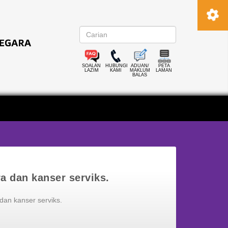
SOALAN
HUBUNGI
ADUAN/
PETA
LAZIM
KAMI
MAKLUM
LAMAN
BALAS
a dan kanser serviks.
dan kanser serviks.