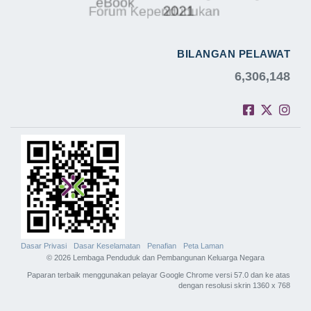
BILANGAN PELAWAT
6,306,148
Dasar Privasi
Dasar Keselamatan
Penafian
Peta Laman
© 2026 Lembaga Penduduk dan Pembangunan Keluarga Negara
Paparan terbaik menggunakan pelayar Google Chrome versi 57.0 dan ke atas
dengan resolusi skrin 1360 x 768