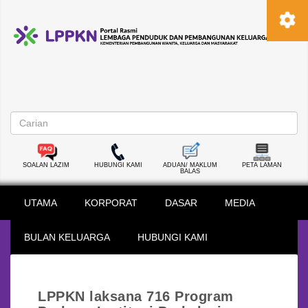
SOALAN LAZIM
HUBUNGI KAMI
ADUAN/ MAKLUM
PETA LAMAN
BALAS
UTAMA
KORPORAT
DASAR
MEDIA
BULAN KELUARGA
HUBUNGI KAMI
LPPKN laksana 716 Program