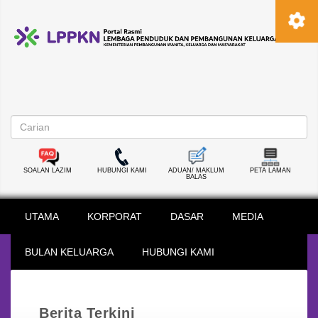
SOALAN LAZIM
HUBUNGI KAMI
ADUAN/ MAKLUM
PETA LAMAN
BALAS
UTAMA
KORPORAT
DASAR
MEDIA
BULAN KELUARGA
HUBUNGI KAMI
Berita Terkini