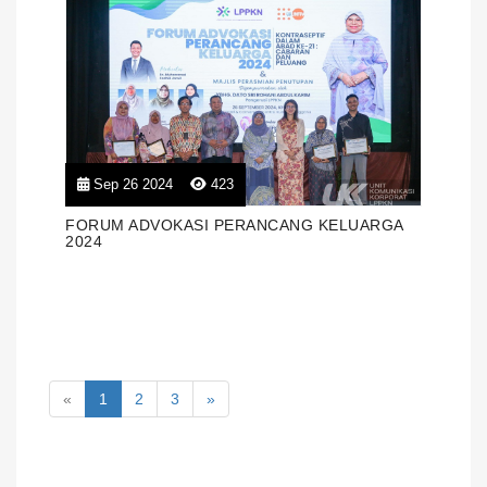
Sep 26 2024
423
FORUM ADVOKASI PERANCANG KELUARGA
2024
«
1
2
3
»