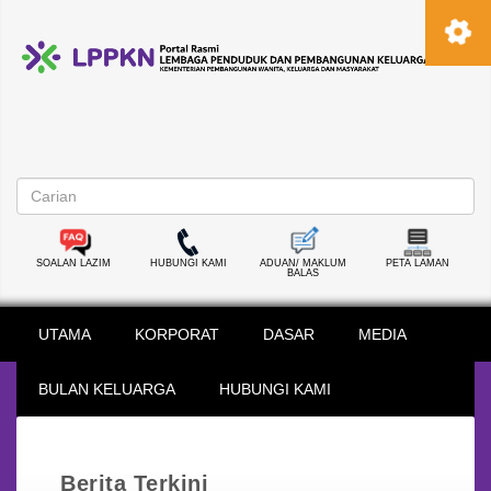
SOALAN LAZIM
HUBUNGI KAMI
ADUAN/ MAKLUM
PETA LAMAN
BALAS
UTAMA
KORPORAT
DASAR
MEDIA
BULAN KELUARGA
HUBUNGI KAMI
Berita Terkini