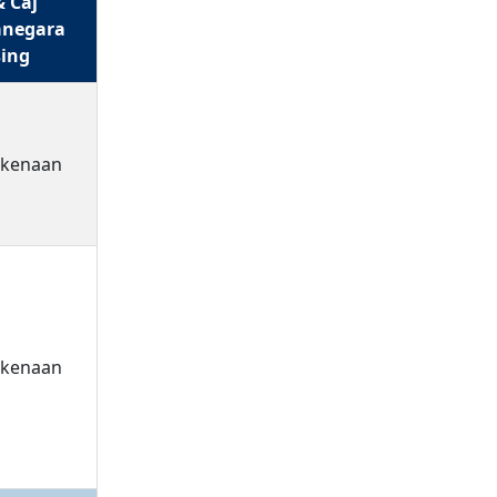
& Caj
negara
ing
rkenaan
rkenaan