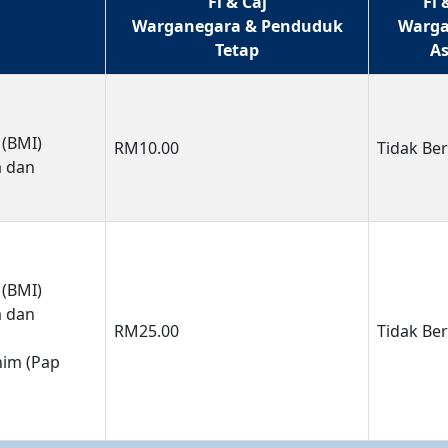
Fi & Caj
Fi 
Warganegara & Penduduk
Warga
Tetap
As
 (BMI)
RM10.00
Tidak Be
a dan
 (BMI)
a dan
RM25.00
Tidak Be
him (Pap