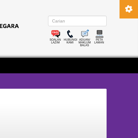
SOALAN
HUBUNGI
ADUAN/
PETA
LAZIM
KAMI
MAKLUM
LAMAN
BALAS