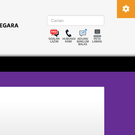
SOALAN
HUBUNGI
ADUAN/
PETA
LAZIM
KAMI
MAKLUM
LAMAN
BALAS