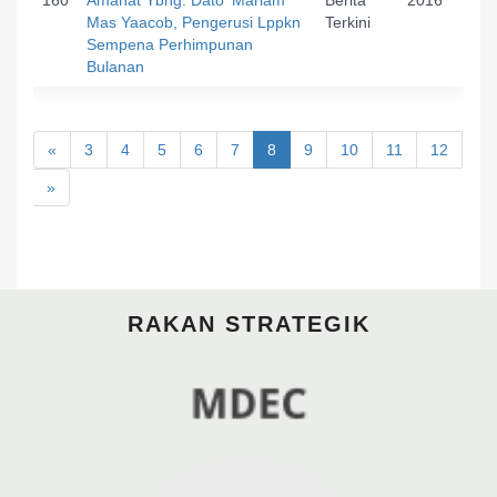
Mas Yaacob, Pengerusi Lppkn
Terkini
Sempena Perhimpunan
Bulanan
«
3
4
5
6
7
8
9
10
11
12
»
RAKAN STRATEGIK