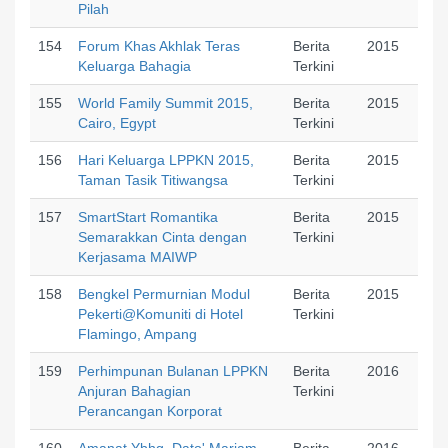
Pilah
154
Forum Khas Akhlak Teras
Berita
2015
Keluarga Bahagia
Terkini
155
World Family Summit 2015,
Berita
2015
Cairo, Egypt
Terkini
156
Hari Keluarga LPPKN 2015,
Berita
2015
Taman Tasik Titiwangsa
Terkini
157
SmartStart Romantika
Berita
2015
Semarakkan Cinta dengan
Terkini
Kerjasama MAIWP
158
Bengkel Permurnian Modul
Berita
2015
Pekerti@Komuniti di Hotel
Terkini
Flamingo, Ampang
159
Perhimpunan Bulanan LPPKN
Berita
2016
Anjuran Bahagian
Terkini
Perancangan Korporat
160
Amanat Ybhg. Dato' Mariam
Berita
2016