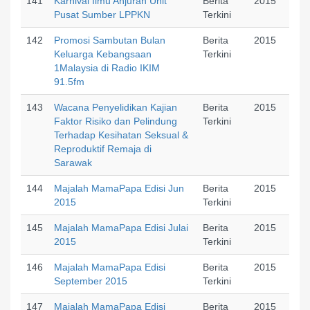
141
Karnival Ilmu Anjuran Unit
Berita
2015
Pusat Sumber LPPKN
Terkini
142
Promosi Sambutan Bulan
Berita
2015
Keluarga Kebangsaan
Terkini
1Malaysia di Radio IKIM
91.5fm
143
Wacana Penyelidikan Kajian
Berita
2015
Faktor Risiko dan Pelindung
Terkini
Terhadap Kesihatan Seksual &
Reproduktif Remaja di
Sarawak
144
Majalah MamaPapa Edisi Jun
Berita
2015
2015
Terkini
145
Majalah MamaPapa Edisi Julai
Berita
2015
2015
Terkini
146
Majalah MamaPapa Edisi
Berita
2015
September 2015
Terkini
147
Majalah MamaPapa Edisi
Berita
2015